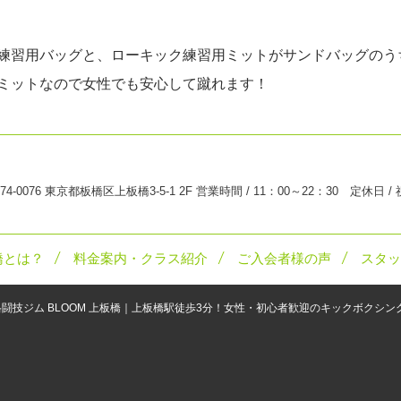
練習用バッグと、ローキック練習用ミットがサンドバッグのう
ミットなので女性でも安心して蹴れます！
74-0076 東京都板橋区上板橋3-5-1 2F 営業時間 / 11：00～22：30 定休日 /
橋とは？
料金案内・クラス紹介
ご入会者様の声
スタッ
格闘技ジム BLOOM 上板橋｜上板橋駅徒歩3分！女性・初心者歓迎のキックボクシ