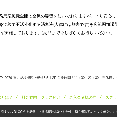
務用扇風機全開で空気の滞留を防いでおりますが、より安心し
を
15
秒で不活性化する消毒液
(
人体には無害です
)
を広範囲加湿
菌を実施しております。
)
納品まで今しばらくお待ちください。
74-0076 東京都板橋区上板橋3-5-1 2F 営業時間 / 11：00～22：30 定休日 /
橋とは？
料金案内・クラス紹介
ご入会者様の声
スタッ
格闘技ジム BLOOM 上板橋｜上板橋駅徒歩3分！女性・初心者歓迎のキックボクシ