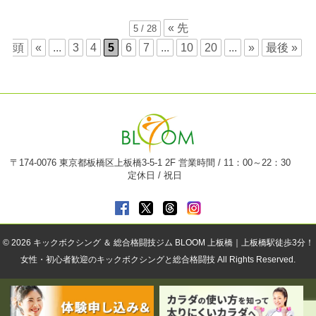
« 先
5 / 28
頭
«
...
3
4
5
6
7
...
10
20
...
»
最後 »
〒174-0076 東京都板橋区上板橋3-5-1 2F 営業時間 / 11：00～22：30
定休日 / 祝日
© 2026
キックボクシング ＆ 総合格闘技ジム BLOOM 上板橋｜上板橋駅徒歩3分！
女性・初心者歓迎のキックボクシングと総合格闘技
All Rights Reserved.